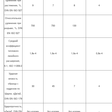
Удлинение при
растяжении, %,
9
7
8
4
DIN EN ISO 527
Относительное
удлинение при
700
750
130
разрыве, %, DIN
EN ISO 527
Средний
коэффициент
теплового
1,8е-4
1,6е-4
1,6е-4
0,8е-4
линейного
расширения,
К-1, ISO 11359-2
Ударная
вязкость
образца с
30
45
7
4
надрезом по
Шарпи, кДж/м2,
DIN EN ISO 179
Ударопрочность,
кДж/м2, DIN EN
без излома
без излома
без излома
-