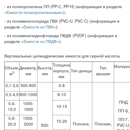
- из полипропилена ПП (PP-С, PP-H) (информация в разделе
«
Емкости полипропиленовые
»);
- из поливинилхлорида ПВХ (PVC-U, PVC-C) (информация в
разделе «
Емкости из ПВХ
»);
- из поливинилиденфторида ПВДФ (PVDF) (информация в
разделе «
Емкости из ПВДФ
»).
Вертикальные цилиндрические емкости для серной кислоты
Толщина
Матери
Объем,
Диаметр,
Высота,
Тип
корпуса,
Тип днища
3
м
мм
мм
крышки
мм
0,1-3,0
500-800
5-8
0,3-4,5
800-1000
8-10
ПНД,
0,4-
1000-
10-15
10,0
1500
ПП-Б,
0,9-
1500-
ПП-Г,
15-20
Плоское,
Плоская,
20,0
2000
500-
PVC-U