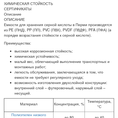
ХИМИЧЕСКАЯ СТОЙКОСТЬ
СЕРТИФИКАТЫ
Описание
ОПИСАНИЕ
Емкости для хранения серной кислоты в Перми производятся
из PE (ПНД), PP (ПП), PVC (ПВХ), PVDF (ПВДФ), PFA (ПФА) (в
порядке возрастания стойкости к серной кислоте).
Преимущества:
высокая коррозионная стойкость;
химическая устойчивость;
малый вес, облегчающий выполнение транспортных и
монтажных работ;
легкость обслуживания, заключающаяся в том, что
емкости не требуют регулярного ухода;
возможность изготовления двухслойной конструкции:
внутренний слой – футеровочный, наружный слой –
несущий.
Температура,
Материал
Концентрация, %
°С
Полиэтилен низкого
до 80
до 40