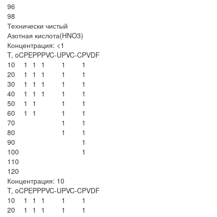
96
98
Технически чистый
Азотная кислота(HNO3)
Концентрация: <1
T, oC
PE
PP
PVC-U
PVC-C
PVDF
10
1
1
1
1
1
20
1
1
1
1
1
30
1
1
1
1
1
40
1
1
1
1
1
50
1
1
1
1
60
1
1
1
1
70
1
1
80
1
1
90
1
100
1
110
120
Концентрация: 10
T, oC
PE
PP
PVC-U
PVC-C
PVDF
10
1
1
1
1
1
20
1
1
1
1
1