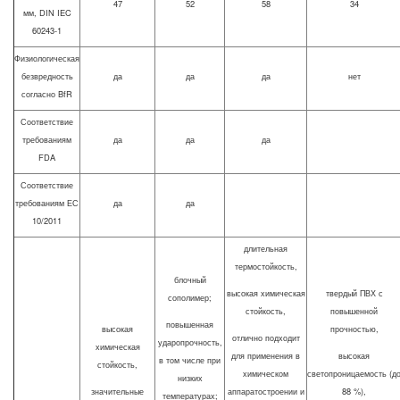
47
52
58
34
мм, DIN IEC
60243-1
Физиологическая
безвредность
да
да
да
нет
согласно BfR
Соответствие
требованиям
да
да
да
FDA
Соответствие
требованиям ЕС
да
да
10/2011
длительная
термостойкость,
блочный
высокая химическая
твердый ПВХ с
сополимер;
стойкость,
повышенной
повышенная
высокая
прочностью,
отлично подходит
ударопрочность,
химическая
для применения в
высокая
в том числе при
стойкость,
химическом
светопроницаемость (д
низких
значительные
аппаратостроении и
88 %),
температурах;