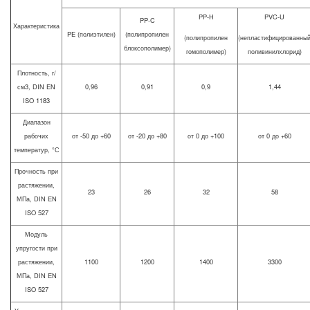
PP-H
PVC-U
PP-C
Характеристика
PE (полиэтилен)
(полипропилен
(полипропилен
(непластифицированны
блоксополимер)
гомополимер)
поливинилхлорид)
Плотность, г/
см3, DIN EN
0,96
0,91
0,9
1,44
ISO 1183
Диапазон
рабочих
от -50 до +60
от -20 до +80
от 0 до +100
от 0 до +60
температур, °С
Прочность при
растяжении,
23
26
32
58
МПа, DIN EN
ISO 527
Модуль
упругости при
растяжении,
1100
1200
1400
3300
МПа, DIN EN
ISO 527