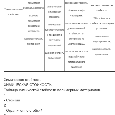
показатели
резервуаростроении,
высокая химическая
значительная
обрабатываемости,
Технологические
облучен альфа-
стойкость,
химическая
свойства
высокие
частицами,
стойкость;
УФ-стойкость и
показатели
хорошие показатели
стойкость к погодным
пониженная
вязкости и
долговременной
условиям,
чувствительность
жесткости,
стойкости по
к трещинам в
повышенная
широкая область
отношению ко
результате
ударопрочность,
применения
многим средам,
напряжений;
широкая область
высокая жесткость в
широкая область
применения
верхней части
применения
температурного
диапазона
Химическая стойкость
ХИМИЧЕСКАЯ СТОЙКОСТЬ
Таблица химической стойкости полимерных материалов.
1
- Стойкий
2
- Ограниченно стойкий