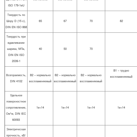
ISO 179-1eU
Твердость по
Шору D (15 c),
65
67
70
82
DIN EN ISO 868
Твердость при
вдавливании
шарика, МПа,
40
50
70
DIN EN ISO
2039-1
B1 – трудно
Возгораемость,
B2 – нормально
B2 – нормально
B2 – нормально
воспламеняемый
DIN 4102
воспламеняемый
воспламеняемый
воспламеняемый
Удельное
поверхностное
сопротивление,
1e+14
1e+14
1e+14
1e+14
Ом*м, DIN IEC
60093
Электрическая
прочность, кВ/