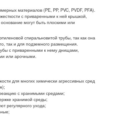
мерных материалов (PE, PP, PVC, PVDF, PFA).
жесткости с приваренными к ней крышкой,
 основание могут быть плоскими или
этиленовой спиральновитой трубы, так как она
го, так и для подземного размещения.
трубы с приваренными к нему днищами,
ими или арочными.
кости для многих химически агрессивных сред
я);
 реакцию с хранимыми средами;
держке хранимой среды;
уют регулярного ухода;
ьные;