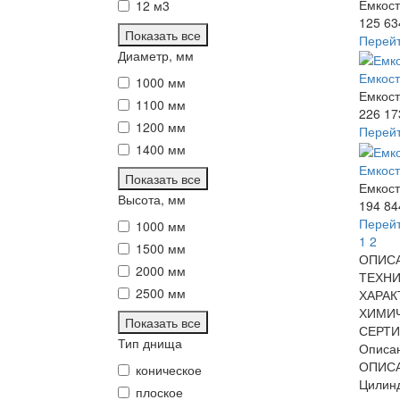
Емкост
12 м3
125 63
Показать все
Перей
Диаметр, мм
Емкост
1000 мм
Емкост
1100 мм
226 17
1200 мм
Перей
1400 мм
Емкост
Показать все
Емкост
Высота, мм
194 84
Перей
1000 мм
1
2
1500 мм
ОПИС
2000 мм
ТЕХНИ
2500 мм
ХАРАК
ХИМИ
Показать все
СЕРТ
Тип днища
Описа
ОПИС
коническое
Цилинд
плоское