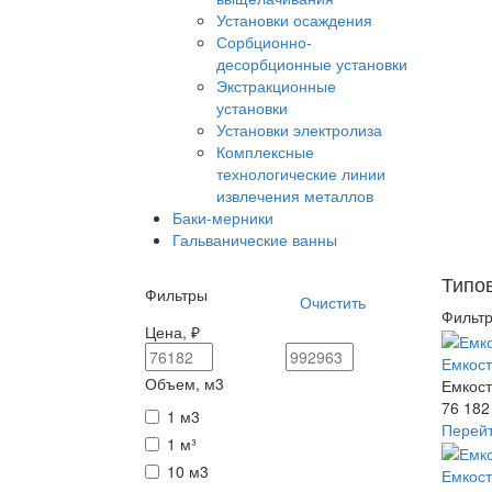
Установки осаждения
Сорбционно-
десорбционные установки
Экстракционные
установки
Установки электролиза
Комплексные
технологические линии
извлечения металлов
Баки-мерники
Гальванические ванны
Типо
Фильтры
Фильт
Цена,
₽
Емкост
Объем, м3
Емкост
76 182
1 м3
Перей
1 м³
10 м3
Емкост