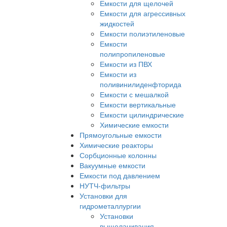
Емкости для щелочей
Емкости для агрессивных
жидкостей
Емкости полиэтиленовые
Емкости
полипропиленовые
Емкости из ПВХ
Емкости из
поливинилиденфторида
Емкости с мешалкой
Емкости вертикальные
Емкости цилиндрические
Химические емкости
Прямоугольные емкости
Химические реакторы
Сорбционные колонны
Вакуумные емкости
Емкости под давлением
НУТЧ-фильтры
Установки для
гидрометаллургии
Установки
выщелачивания