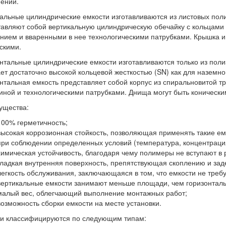
ении.
альные цилиндрические емкости изготавливаются из листовых поли
авляют собой вертикальную цилиндрическую обечайку с кольцами 
нием и вваренными в нее технологическими патрубками. Крышка и
скими.
нтальные цилиндрические емкости изготавливаются только из поли
ет достаточно высокой кольцевой жесткостью (SN) как для наземно
нтальная емкость представляет собой корпус из спиральновитой 
иной и технологическими патрубками. Днища могут быть коническ
ущества:
100% герметичность;
высокая коррозионная стойкость, позволяющая применять такие ем
при соблюдении определенных условий (температура, концентраци
химическая устойчивость, благодаря чему полимеры не вступают в
гладкая внутренняя поверхность, препятствующая скоплению и за
легкость обслуживания, заключающаяся в том, что емкости не треб
вертикальные емкости занимают меньше площади, чем горизонтал
малый вес, облегчающий выполнение монтажных работ;
возможность сборки емкости на месте установки.
и классифицируются по следующим типам: