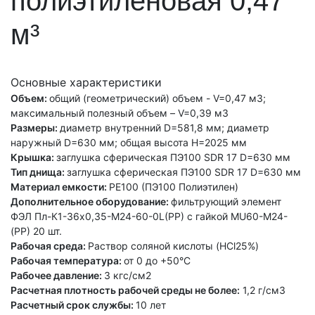
полиэтиленовая 0,47
м³
Основные характеристики
Объем:
общий (геометрический) объем - V=0,47 м3;
максимальный полезный объем – V=0,39 м3
Размеры:
диаметр внутренний D=581,8 мм; диаметр
наружный D=630 мм; общая высота H=2025 мм
Крышка:
заглушка сферическая ПЭ100 SDR 17 D=630 мм
Тип днища:
заглушка сферическая ПЭ100 SDR 17 D=630 мм
Материал емкости:
PE100 (ПЭ100 Полиэтилен)
Дополнительное оборудование:
фильтрующий элемент
ФЭЛ Пл-К1-36х0,35-М24-60-0L(PP) с гайкой MU60-M24-
(PP) 20 шт.
Рабочая среда:
Раствор соляной кислоты (HCl25%)
Рабочая температура:
от 0 до +50°С
Рабочее давление:
3 кгс/см2
Расчетная плотность рабочей среды не более:
1,2 г/см3
Расчетный срок службы:
10 лет